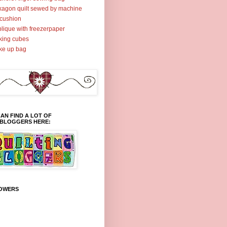
agon quilt sewed by machine
cushion
lique with freezerpaper
ing cubes
ke up bag
AN FIND A LOT OF
TBLOGGERS HERE:
OWERS