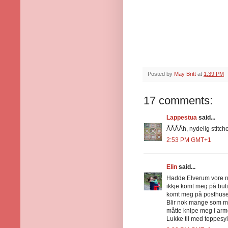
Posted by
May Britt
at
1:39 PM
17 comments:
Lappestua
said...
ÅÅÅÅh, nydelig stitche
2:53 PM GMT+1
Elin
said...
Hadde Elverum vore n
ikkje komt meg på butik
komt meg på posthuset
Blir nok mange som me
måtte knipe meg i arme
Lukke til med teppesy