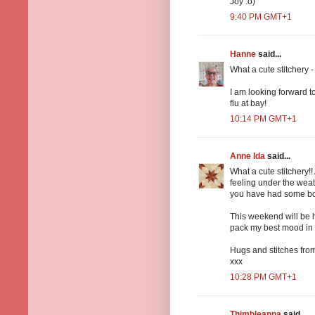
Joy :o)
9:40 PM GMT+1
Hanne
said...
What a cute stitchery -
I am looking forward t
flu at bay!
10:14 PM GMT+1
Anne Ida
said...
What a cute stitchery!
feeling under the wea
you have had some bo
This weekend will be he
pack my best mood in 
Hugs and stitches fro
xxx
10:28 PM GMT+1
Thimbleanna
said...