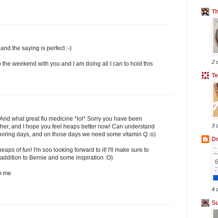
T
 and the saying is perfect :-)
2 
o the weekend with you and I am doing all I can to hold this
Te
! And what great flu medicine *lol* Sorry you have been
3 
ther, and I hope you feel heaps better now! Can understand
oring days, and on those days we need some vitamin Q :o)
Dr
aps of fun! I'm soo looking forward to it! I'll make sure to
addition to Bernie and some inspiration :O)
m me
4 
Su