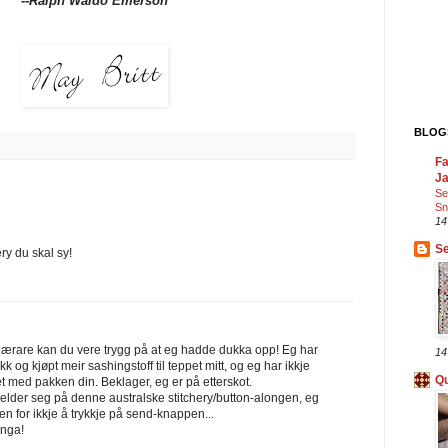
--Ralph Waldo Emerson
BLOGS
Fa
J
Se
Sn
14
Se
ry du skal sy!
ærare kan du vere trygg på at eg hadde dukka opp! Eg har
14
k og kjøpt meir sashingstoff til teppet mitt, og eg har ikkje
Qu
 med pakken din. Beklager, eg er på etterskot.
lder seg på denne australske stitchery/button-alongen, eg
n for ikkje å trykkje på send-knappen...
inga!