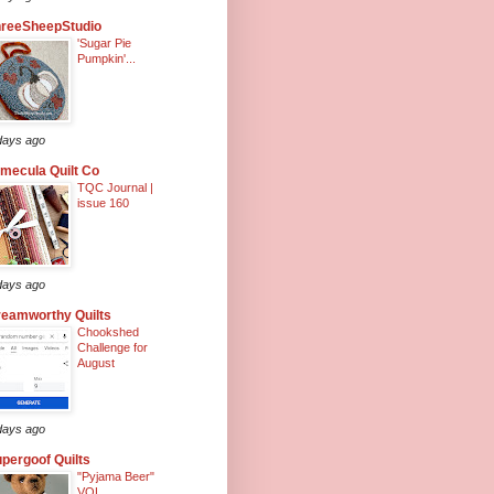
hreeSheepStudio
'Sugar Pie
Pumpkin'...
days ago
mecula Quilt Co
TQC Journal |
issue 160
days ago
eamworthy Quilts
Chookshed
Challenge for
August
days ago
pergoof Quilts
"Pyjama Beer"
VOL