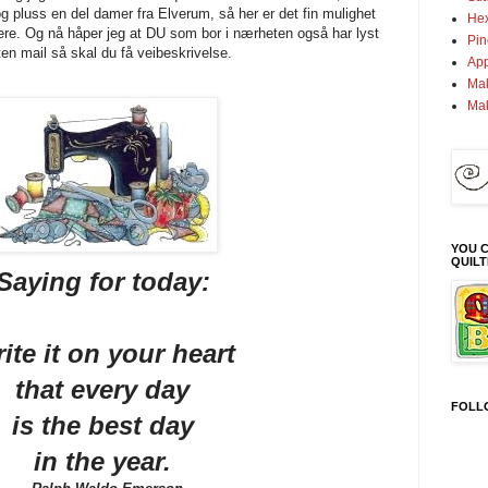
pluss en del damer fra Elverum, så her er det fin mulighet
Hex
ltere. Og nå håper jeg at DU som bor i nærheten også har lyst
Pin
en mail så skal du få veibeskrivelse.
App
Mak
Ma
YOU C
QUIL
Saying for today:
ite it on your heart
that every day
FOLL
is the best day
in the year.