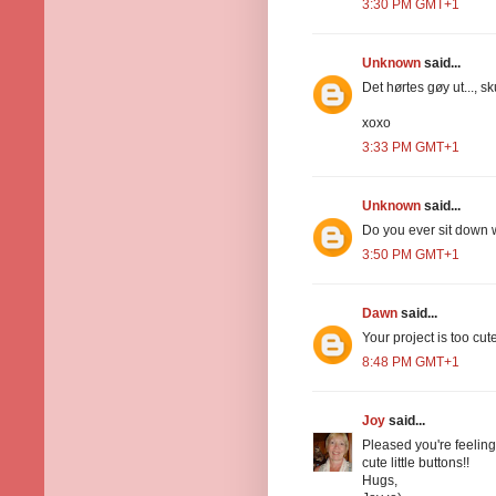
3:30 PM GMT+1
Unknown
said...
Det hørtes gøy ut..., 
xoxo
3:33 PM GMT+1
Unknown
said...
Do you ever sit down 
3:50 PM GMT+1
Dawn
said...
Your project is too cut
8:48 PM GMT+1
Joy
said...
Pleased you're feeling 
cute little buttons!!
Hugs,