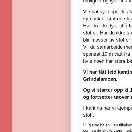
mulighet og lyst til
Vi skal sy tepper til
symaskin, stoffer, skj
Har du ikke lyst til å
stoffer. Har du ikke s
blir masser av stoffer 
Vil du samarbeide med
sponset 10 m vatt fra
hvis noen har store b
Vi har fått leid kan
Grindalsmoen.
Og vi starter opp kl 
og fortsetter utover
I kantina har vi kjemp
stoff.
Vil gjerne ha en liten tilba
som sa de skulle være med. 