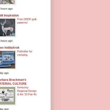
 hours ago
ilt Inspiration
Free DEER quilt
patterns!
 hours ago
nes hobbykrok
Potholder for
camping.
day ago
arbara Brackman's
ATERIAL CULTURE
Kentucky
Regional Design
& the '33 Fair #1
day ago