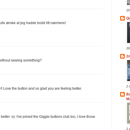
15
Qu
skulle ønske at jeg hadde bodd litt nærmere!
16
2
without sewing something?
1 
e!! Love the button and so glad you are feeling better.
B
M
better :o). I've joined the Giggle buttons club too, I love those
1 