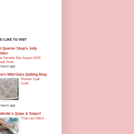
 I LIKE TO VISIT
t Quarter Shop's Jolly
abber
w Sampler Box August 2026
eak Peek
 hours ago
w'n Wild Oaks Quilting Blog
Pioneer Quilt
Guild
 hours ago
iltville's Quips & Snips!!
That Last Stitch -