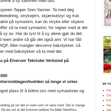
 å komme å sy sammen med oss.
 aksjonen Tepper Som Varmer. Ta med deg
øteledning, strykejern, skjæreutstyr og mat.
 frakte på symaskin, kan du stryke eller skjære
toffer så ta med symaskin, for regner med at det
å sy av. Har du lyst til å sy alene gjør du det.
 noen andre så går det også ann. Vi har fått
 NQF. Men mangler desverre bakstykker, så
iter med bakstykker så ta med det.
tina på Elverum Tekniske Verksted på
1000
 ettermiddagen/kvelden så lenge vi orker
.
MY TU
egod plass til å boltre oss med symaskiner og
Chr
Chr
Chr
kemelding på om det er noen som vil være med. Det er mange
Swe
Og jeg vet at det kommer quiltere fra både Hønefoss,
Sti