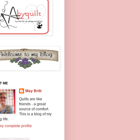
T ME
May Britt
Quilts are like
friends - a great
source of comfort.
This is a blog of my
g life.
y complete profile